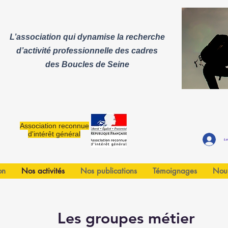
L’association qui dynamise la recherche
d’activité professionnelle des cadres
des
Boucles de Seine
Association reconnue
d'intérêt général
Lo
on
Nos activités
Nos publications
Témoignages
Nous
Les groupes métier