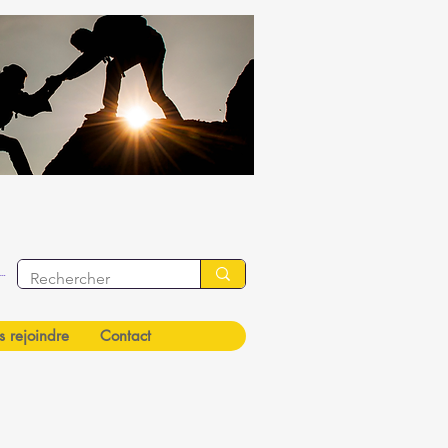
g In
 rejoindre
Contact